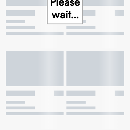
Please
wait...