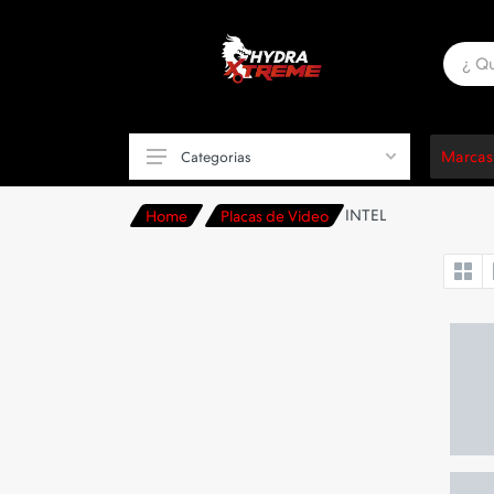
Marcas
Categorias
INTEL
Home
Placas de Video
Componentes de PC
Placas de Video
Motherboards
Procesadores
Periféricos
Sillas Gamer