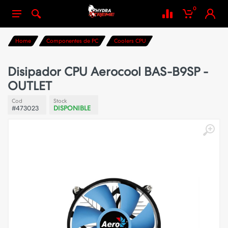
0
Home
Componentes de PC
Coolers CPU
Disipador CPU Aerocool BAS-B9SP -
OUTLET
Cod
Stock
#473023
DISPONIBLE