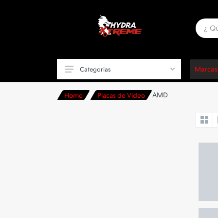
Marcas
Categorias
AMD
Home
Placas de Video
Componentes de PC
Placas de Video
Motherboards
Procesadores
Periféricos
Sillas Gamer