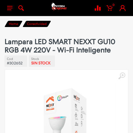
0
Home
Conectividad
Lampara LED SMART NEXXT GU10
RGB 4W 220V - Wi-Fi Inteligente
Cod
Stock
#302652
SIN STOCK