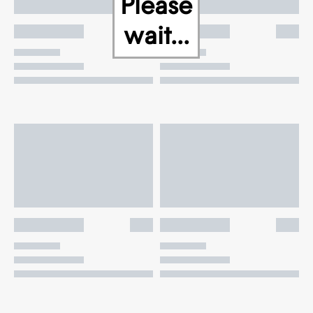
Please
wait...