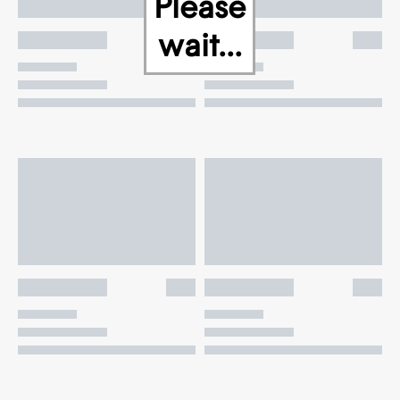
Please
wait...