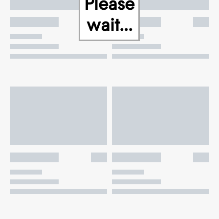
Please
wait...