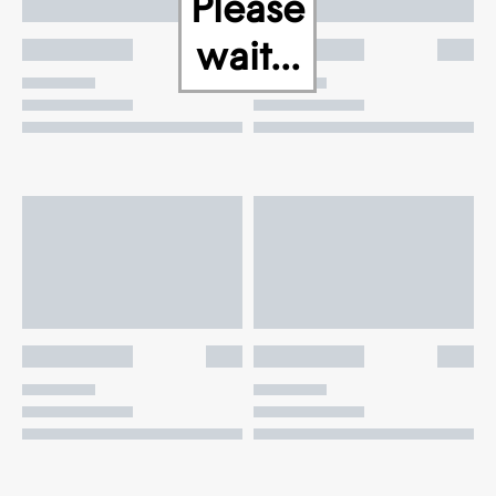
Please
wait...