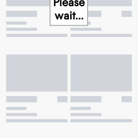
Please
wait...