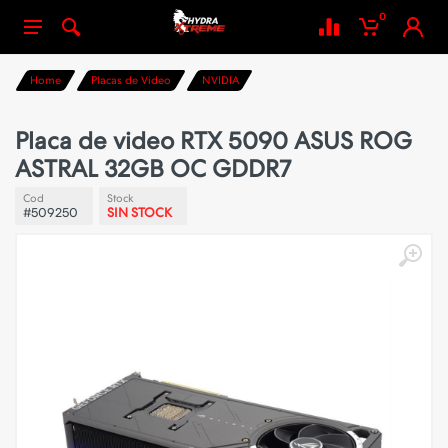
0
Home
Placas de Video
NVIDIA
Placa de video RTX 5090 ASUS ROG
ASTRAL 32GB OC GDDR7
Cod
Stock
#509250
SIN STOCK