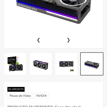
‹
›
EN DEPOSITO
Placas de Video
NVIDIA