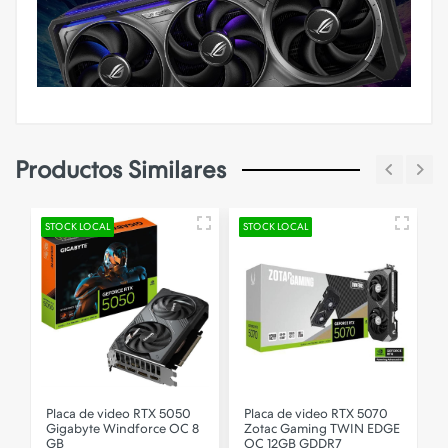
Productos Similares
STOCK LOCAL
STOCK LOCAL
E
T
Placa de video RTX 5050
Placa de video RTX 5070
Gigabyte Windforce OC 8
Zotac Gaming TWIN EDGE
GB
OC 12GB GDDR7