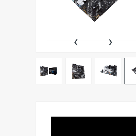
Computadoras
Conectividad
Consolas
‹
›
Funko Pop
Impresoras
OUTLET
Simuladores