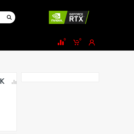
0
0
-K