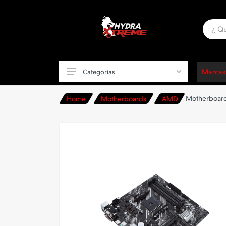
Marcas
Categorias
Motherboard
Home
Motherboards
AMD
Componentes de PC
Placas de Video
Motherboards
Procesadores
Periféricos
Sillas Gamer