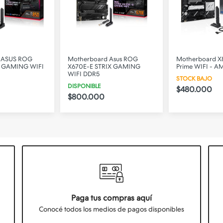
 Asus ROG
Motherboard X870-P Asus
Motherboard 
IX GAMING
Prime WIFI - AM5 DDR5
BIOSTAR - DDR
STOCK BAJO
DISPONIBLE
$480.000
$130.000
Paga tus compras aquí
Conocé todos los medios de pagos disponibles