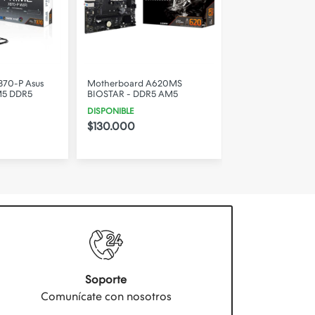
A620MS
Motherboard ASUS TUF
Motherboard AS
5 AM5
GAMING A620AM-PLUS
B850M-A WIFI A
WIFI AM5 DDR5
DISPONIBLE
DISPONIBLE
$307.550
$246.700
Soporte
Comunícate con nosotros