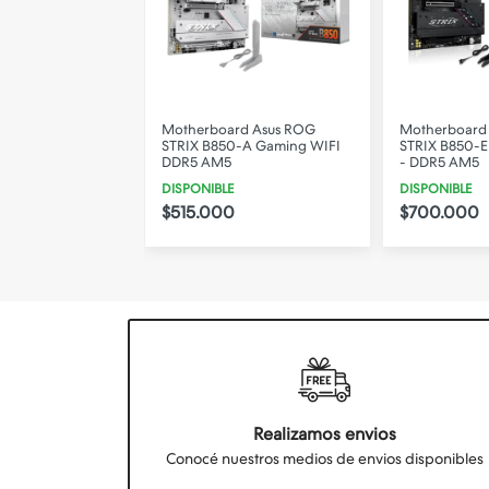
rd Asus ROG
Motherboard ASUS ROG
Motherboard
-A Gaming WIFI
STRIX B850-E GAMING WIFI
X670E-E STR
- DDR5 AM5
WIFI DDR5
DISPONIBLE
DISPONIBLE
$700.000
$800.000
Realizamos envios
Conocé nuestros medios de envios disponibles