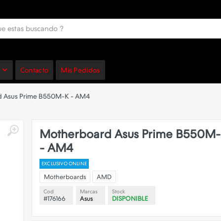
Contacto
Mis Pedidos
 Asus Prime B550M-K - AM4
Motherboard Asus Prime B550M
- AM4
EXCLUSIVO ONLINE
Motherboards
AMD
Cod
Marcas
Stock
#176166
Asus
DISPONIBLE