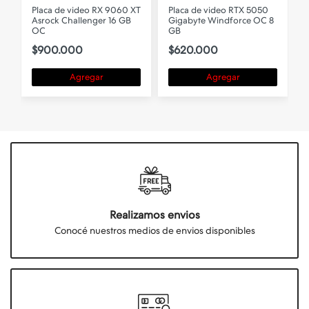
T
Placa de video RTX 5050
Placa de video RTX 5070
Gigabyte Windforce OC 8
Zotac Gaming TWIN EDGE
GB
OC 12GB GDDR7
$620.000
$1.300.000
Agregar
Agregar
Realizamos envios
Conocé nuestros medios de envios disponibles