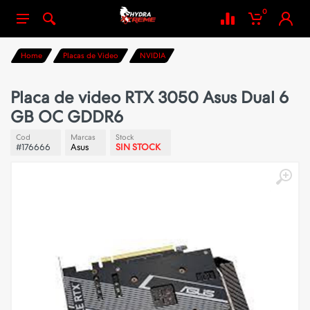
0
Home
Placas de Video
NVIDIA
Placa de video RTX 3050 Asus Dual 6
GB OC GDDR6
Cod
Marcas
Stock
#176666
Asus
SIN STOCK