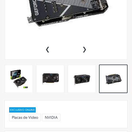
‹
›
EXCLUSIVO ONLINE
Placas de Video
NVIDIA