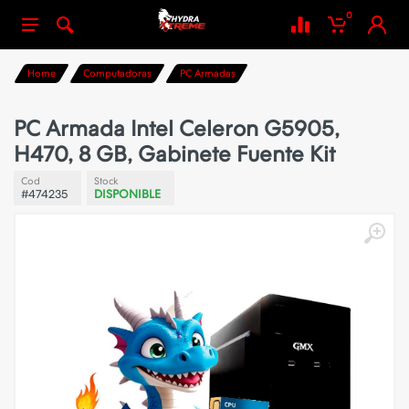
0
Home
Computadoras
PC Armadas
PC Armada Intel Celeron G5905,
H470, 8 GB, Gabinete Fuente Kit
Cod
Stock
#474235
DISPONIBLE