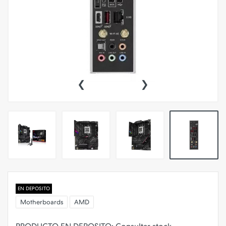
‹
›
EN DEPOSITO
Motherboards
AMD