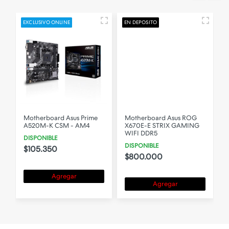
EXCLUSIVO ONLINE
EN DEPOSITO
E
Motherboard Asus Prime
Motherboard Asus ROG
A520M-K CSM - AM4
X670E-E STRIX GAMING
WIFI DDR5
DISPONIBLE
DISPONIBLE
$105.350
$800.000
Agregar
Agregar