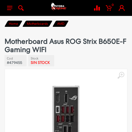
0
Home
Motherboards
AMD
Motherboard Asus ROG Strix B650E-F
Gaming WIFI
Cod
Stock
#479455
SIN STOCK