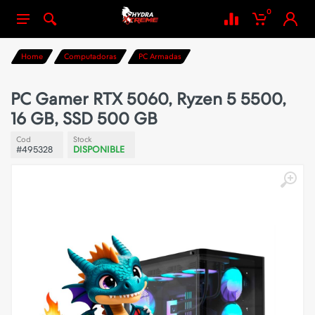
0
Home
Computadoras
PC Armadas
PC Gamer RTX 5060, Ryzen 5 5500,
16 GB, SSD 500 GB
Cod
Stock
#495328
DISPONIBLE