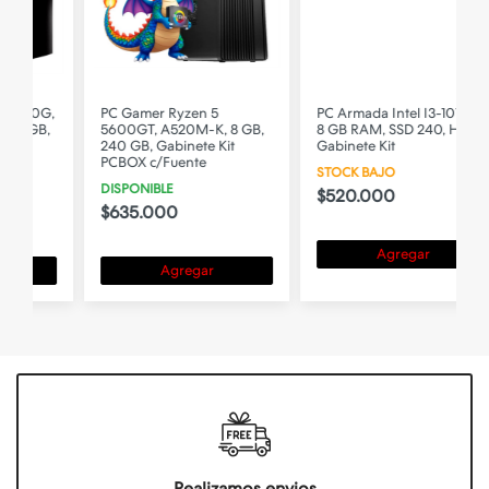
,
PC Gamer Ryzen 5
PC Armada Intel I3-10105,
5600GT, A520M-K, 8 GB,
8 GB RAM, SSD 240, H510,
240 GB, Gabinete Kit
Gabinete Kit
PCBOX c/Fuente
STOCK BAJO
DISPONIBLE
$520.000
$635.000
Agregar
Agregar
Realizamos envios