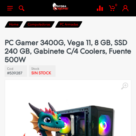
0
Home
Computadoras
PC Armadas
PC Gamer 3400G, Vega 11, 8 GB, SSD
240 GB, Gabinete C/4 Coolers, Fuente
500W
Cod
Stock
#539287
SIN STOCK