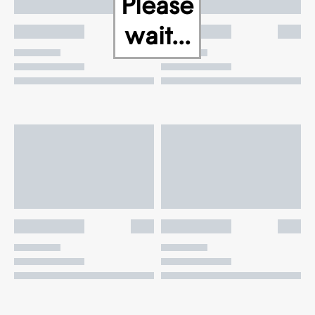
Please
wait...