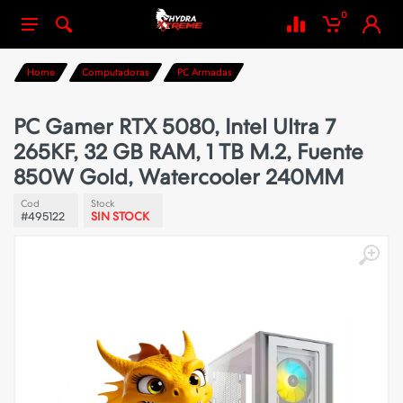
0
Home
Computadoras
PC Armadas
PC Gamer RTX 5080, Intel Ultra 7
265KF, 32 GB RAM, 1 TB M.2, Fuente
850W Gold, Watercooler 240MM
Cod
Stock
#495122
SIN STOCK