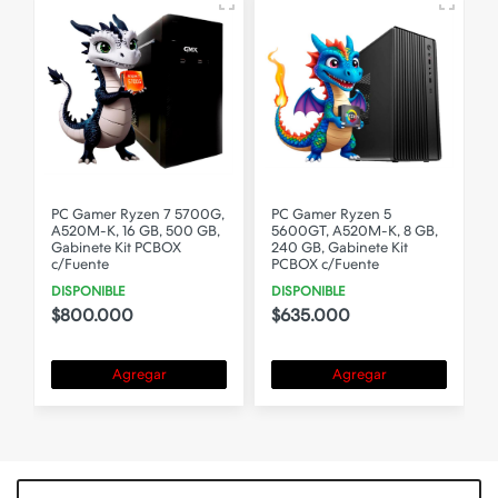
,
PC Gamer Ryzen 5
PC Armada Intel I3-10105,
5600GT, A520M-K, 8 GB,
8 GB RAM, SSD 240, H510,
240 GB, Gabinete Kit
Gabinete Kit
PCBOX c/Fuente
STOCK BAJO
DISPONIBLE
$520.000
$635.000
Agregar
Agregar